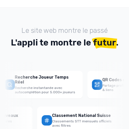
Le site web montre le passé
L'appli te montre le
futur
.
Recherche Joueur Temps
QR Codes de P
Réel
Partage profils j
Recherche instantanée avec
& liens
autocomplétion pour 5.000+ joueurs
ar Niveaux
Classement National Suisse
versaires
Classements STT mensuels officiels
avec filtres