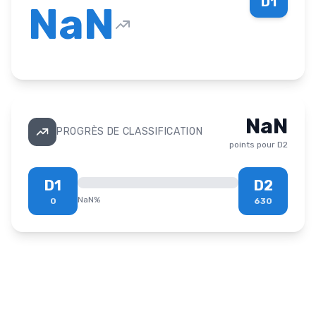
D1
NaN
NaN
PROGRÈS DE CLASSIFICATION
points pour
D2
D1
D2
NaN
%
0
630