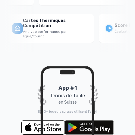
Cartes Thermiques
Score For
Compétition
Évaluation ps
Analyse performance par
ligue/tournoi
App #1
Tennis de Table
en Suisse
1000+ joueurs suisses utilisent l'appli