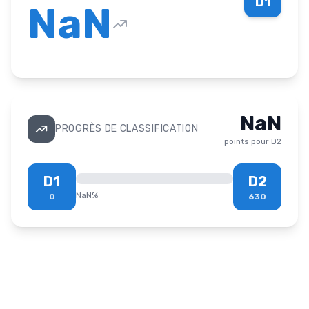
D1
NaN
NaN
PROGRÈS DE CLASSIFICATION
points pour
D2
D1
D2
NaN
%
0
630