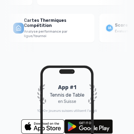
Cartes Thermiques
Score For
Compétition
Évaluation p
Analyse performance par
ligue/tournoi
App #1
Tennis de Table
en Suisse
1000+ joueurs suisses utilisent l'appli