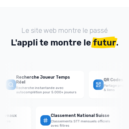
Le site web montre le passé
L'appli te montre le
futur
.
Recherche Joueur Temps
QR Codes de 
Réel
Partage profils 
Recherche instantanée avec
& liens
autocomplétion pour 5.000+ joueurs
ar Niveaux
Classement National Suisse
ersaires
Classements STT mensuels officiels
avec filtres