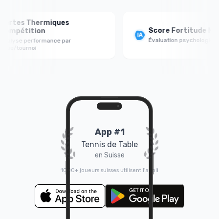
rtes Thermiques
Score Fortitude Ment
mpétition
Évaluation psychologique jeu
lyse performance par
ue/tournoi
App #1
Tennis de Table
en Suisse
1000+ joueurs suisses utilisent l'appli