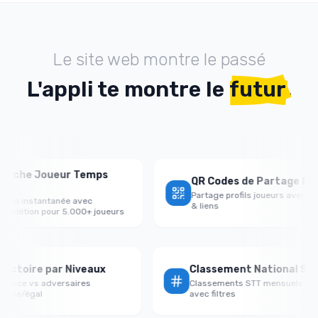
Le site web montre le passé
L'appli te montre le
futur
.
che Joueur Temps
QR Codes de Partage Profil
Partage profils joueurs avec QR c
 instantanée avec
& liens
étion pour 5.000+ joueurs
aux Victoire par Niveaux
Classement National 
rformance vs adversaires
Classements STT mensuels o
ort/faible/égal
avec filtres