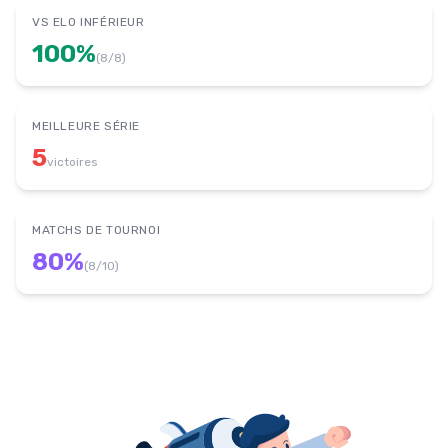
VS ELO INFÉRIEUR
100
%
(
8
/
8
)
MEILLEURE SÉRIE
5
victoires
MATCHS DE TOURNOI
80
%
(
8
/
10
)