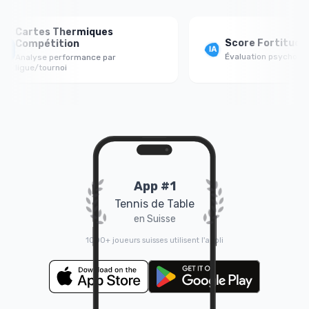
Cartes Thermiques
Score Fortitude Me
Compétition
Évaluation psychologique 
Analyse performance par
ligue/tournoi
App #1
Tennis de Table
en Suisse
1000+ joueurs suisses utilisent l'appli