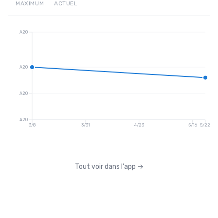
MAXIMUM
ACTUEL
A20
A20
A20
A20
3/8
3/31
4/23
5/16
5/22
Tout voir dans l'app
→