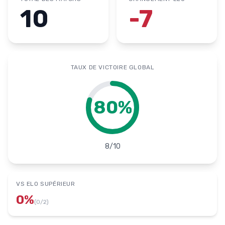
10
-7
TAUX DE VICTOIRE GLOBAL
80
%
8
/
10
VS ELO SUPÉRIEUR
0
%
(
0
/
2
)