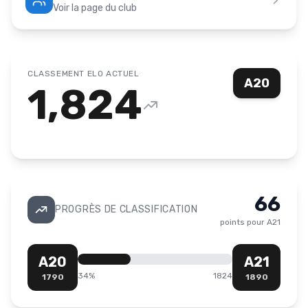
Voir la page du club
CLASSEMENT ELO ACTUEL
A20
1,824
66
PROGRÈS DE CLASSIFICATION
points pour
A21
A20
A21
34
%
1824
1790
1890